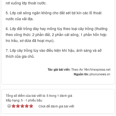
rơi xuống lớp thoát nước.
5. Lớp cát sông ngăn không cho đất sét bịt kín các lỗ thoát
nước của vải địa.
6. Lớp đất trồng dày hay mỏng tùy theo loại cây trồng (thường
theo công thức: 2 phần đất, 2 phần cát sông, 1 phần hỗn hợp
tro trấu, xơ dừa đã hoại mục).
7. Lớp cây trồng tùy vào điều kiện khí hậu, ánh sáng và sở
thích của gia chủ.
Tác giả bài viết:
Theo An Yên/Vnexpress.net
Nguồn tin:
phununews.vn
Tổng số điểm của bài viết là: 5 trong 1 đánh giá
Xếp hạng:
5
-
1
phiếu bầu
Click để đánh giá bài viết