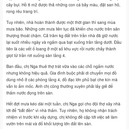
cây bụi. Hồ 8 m2 được thả những con cá bảy màu, đặt san hô,
rong rêu trang trí.
Tuy nhiên, nhà hoàn thành được một thời gian thì sang mùa
mưa bão. Những cơn mưa liên tục đã khiến cho nước trên sân
thượng thoát chậm. Cả trăm kg đất trên trần nhà đã giữ nước
lại suốt nhiều ngày và ngấm qua bạt xuống trần tầng dưới. Đầu
tiên là các vết ố loang ở một số khu vực rồi nước chảy thành
giọt từ trần rơi xuống sàn tầng 4.
Ban đầu, chị Nga thuê thợ trát vữa vào các chỗ ngấm nước
nhưng không hiệu quả. Gia đình buộc phải di chuyển mọi đồ
dùng nhỏ ở các phòng tầng 4, đồ đạc lớn phủ bạt che kín mà
vẫn lo ẩm mốc. Anh chị cũng thường xuyên phải lấy giẻ để
thấm nước đọng trên sàn.
Hết đợt mưa kéo dài một tuần, chị Nga gọi cho đội thợ xây nhà
tới để "bắt đền" vì nhà thấm. Tuy nhiên, họ không nhận trách
nhiệm vì trước khi xây dựng, chị không đề cập tới việc sẽ làm
vườn trên mái và đổ khối lượng lớn đất lên sàn.