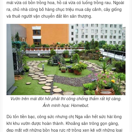
mái vừa có bồn trồng hoa, hồ cá vừa có luống trồng rau. Ngoài
ra, chủ nhà cũng bỏ hàng chục triệu mua cây cảnh, cây giống
và thuê người vận chuyển đất lên sân thượng.
Vườn trên mái đòi hỏi phải thi công chống thấm rất kỹ càng.
Ảnh minh họa: Homebut.
Dù tốn tiền bạc, công sức nhưng chị Nga vẫn hết sức hài lòng
khi khu vườn được hoàn thành. Khoảng sân trông gọn gàng,
đẹp mắt với những bồn hoa rực rỡ trồng xen kẽ với những loại