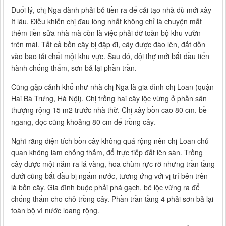
Đuối lý, chị Nga đành phải bỏ tiền ra để cải tạo nhà dù mới xây
ít lâu. Điều khiến chị đau lòng nhất không chỉ là chuyện mất
thêm tiền sửa nhà mà còn là việc phải dỡ toàn bộ khu vườn
trên mái. Tất cả bồn cây bị đập đi, cây được đào lên, đất dồn
vào bao tải chất một khu vực. Sau đó, đội thợ mới bắt đầu tiến
hành chống thấm, sơn bả lại phần trần.
Cũng gặp cảnh khổ như nhà chị Nga là gia đình chị Loan (quận
Hai Bà Trưng, Hà Nội). Chị trồng hai cây lộc vừng ở phần sân
thượng rộng 15 m2 trước nhà thờ. Chị xây bồn cao 80 cm, bề
ngang, dọc cũng khoảng 80 cm để trồng cây.
Nghĩ rằng diện tích bồn cây không quá rộng nên chị Loan chủ
quan không làm chống thấm, đổ trực tiếp đất lên sàn. Trồng
cây được một năm ra lá vàng, hoa chùm rực rỡ nhưng trần tầng
dưới cũng bắt đầu bị ngấm nước, tương ứng với vị trí bên trên
là bồn cây. Gia đình buộc phải phá gạch, bê lộc vừng ra để
chống thấm cho chỗ trồng cây. Phần trần tầng 4 phải sơn bả lại
toàn bộ vì nước loang rộng.