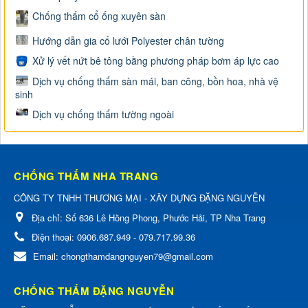
Chống thấm cổ ống xuyên sàn
Hướng dẫn gia cố lưới Polyester chân tường
Xử lý vết nứt bê tông bằng phương pháp bơm áp lực cao
Dịch vụ chống thấm sàn mái, ban công, bồn hoa, nhà vệ
sinh
Dịch vụ chống thấm tường ngoài
CHỐNG THẤM NHA TRANG
CÔNG TY TNHH THƯƠNG MẠI - XÂY DỰNG ĐẶNG NGUYỄN
Địa chỉ:
Số 636 Lê Hồng Phong, Phước Hải, TP Nha Trang
Điện thoại:
0906.687.949 - 079.717.99.36
Email:
chongthamdangnguyen79@gmail.com
CHỐNG THẤM ĐẶNG NGUYỄN