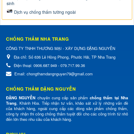
sinh
Dịch vụ chống thấm tường ngoài
CHỐNG THẤM NHA TRANG
CÔNG TY TNHH THƯƠNG MẠI - XÂY DỰNG ĐẶNG NGUYỄN
Địa chỉ:
Số 636 Lê Hồng Phong, Phước Hải, TP Nha Trang
Điện thoại:
0906.687.949 - 079.717.99.36
Email:
chongthamdangnguyen79@gmail.com
CHỐNG THẤM ĐẶNG NGUYỄN
ĐẶNG NGUYỄN
chuyên cung cấp sản phẩm
chống thấm tại Nha
Trang
, Khánh Hòa. Tiếp nhận tư vấn, khảo sát xử lý những vấn đề
của khách hàng, ngoài cung cấp các dòng sản phẩm chống thấm,
công ty nhận thi công chống thấm tuyệt đối cho các công trình từ nhỏ
đến lớn theo nhu cầu của khách hàng.