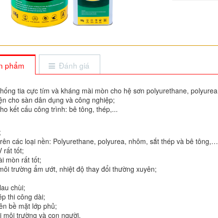
sản phẩm
Đánh giá
hống tia cực tím và kháng mài mòn cho hệ sơn polyurethane, polyurea
ện cho sàn dân dụng và công nghiệp;
o kết cấu công trình: bê tông, thép,...
;
trên các loại nền: Polyurethane, polyurea, nhôm, sắt thép và bê tông,…
rất tốt;
i mòn rất tốt;
môi trường ẩm ướt, nhiệt độ thay đổi thường xuyên;
au chùi;
p thi công dài;
rên bề mặt lớp phủ;
i môi trường và con người.