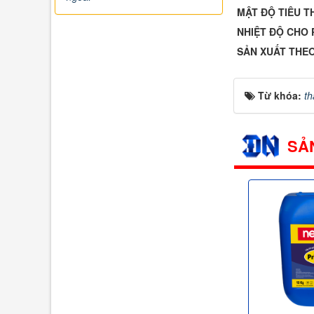
MẬT ĐỘ TIÊU T
NHIỆT ĐỘ CHO 
SẢN XUẤT THE
Từ khóa:
th
SẢ