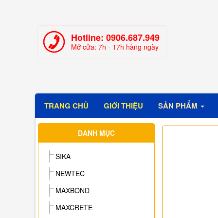
Hotline:
0906.687.949
Mở cửa: 7h - 17h hàng ngày
TRANG CHỦ
GIỚI THIỆU
SẢN PHẨM
DANH MỤC
SIKA
NEWTEC
MAXBOND
MAXCRETE