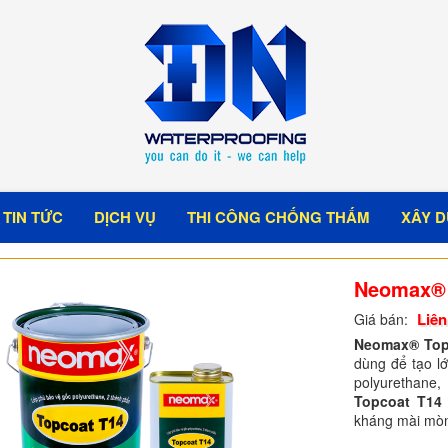
TIN TỨC
DỊCH VỤ
THI CÔNG CHỐNG THẤM
XÂY D
Neomax® 
Liên
Giá bán:
Neomax® Top
dùng để tạo l
polyurethane
Topcoat T14
kháng mài mòn,