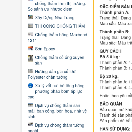
chống thấm trên thị trường.
ĐẶC ĐIỂM SẢN
So sánh ưu nhược điểm
Thành phần A:
Xây Dựng Nha Trang
Trạng thái: Dạng 
Màu sắc: Màu xan
THI CÔNG CHỐNG THẤM
Thành phần B:
Chống thấm bằng Maxbond
Trạng thái: Dạng 
1211
Màu sắc: Màu trắ
Sơn Epoxy
QUY CÁCH
Bộ 5.0 kg:
Chống thấm cổ ống xuyên
Thành phần A: 4.
sàn
Thành phần B: 1.
Hướng dẫn gia cố lưới
Bộ 20 kg:
Polyester chân tường
Thành phần A: 1
Xử lý vết nứt bê tông bằng
Thành phần B: 4.
phương pháp bơm áp lực
Hoặc theo yêu c
cao
BẢO QUẢN
Dịch vụ chống thấm sàn
Bảo quản nơi khô
mái, ban công, bồn hoa, nhà vệ
Tránh để sản phẩm
sinh
Sản phẩm dễ bắt 
Dịch vụ chống thấm tường
HẠN SỬ DỤNG:
ngoài