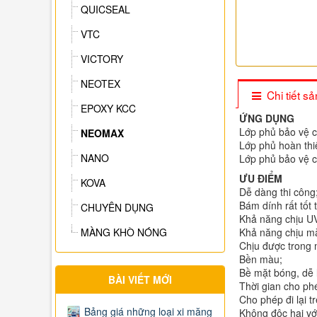
QUICSEAL
VTC
VICTORY
NEOTEX
Chi tiết 
EPOXY KCC
ỨNG DỤNG
Lớp phủ bảo vệ c
NEOMAX
Lớp phủ hoàn thi
NANO
Lớp phủ bảo vệ ch
ƯU ĐIỂM
KOVA
Dễ dàng thi công
Bám dính rất tốt 
CHUYÊN DỤNG
Khả năng chịu UV 
Khả năng chịu mà
MÀNG KHÒ NÓNG
Chịu được trong 
Bền màu;
Bề mặt bóng, dễ l
BÀI VIẾT MỚI
Thời gian cho phé
Cho phép đi lại t
Bảng giá những loại xi măng
Không độc hại vớ