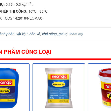
2
HỤ:
0.15 - 0.3 kg/m
.
o
o
PHÉP THI CÔNG:
10
C - 35
C
O:
TCCS 14:2018/NEOMAX
ành phần
,
vật liệu
,
bảo vệ
,
khả năng
,
giá trị
,
thẩm mỹ
N PHẨM CÙNG LOẠI