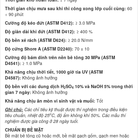
Thời gian chịu mưa sau khi thi công xong lớp cuối cùng:
60
÷ 90 phút
Cường độ kéo đứt (ASTM D412)
:
≥ 3.0 MPa
Độ giãn dài khi đứt (ASTM D412):
≥ 400 %
Độ bền xé rách (ASTM D624):
≥ 20.0 N/mm
Độ cứng Shore A (ASTM D2240):
70 ± 10
Cường độ bám dính trên nền bê tông 30 MPa (ASTM
D4541)
:
≥ 1.0 MPa
Khả năng chịu thời tiết, 1000 giờ tia UV (ASTM
D4587):
Không ảnh hưởng
Độ bền với các dung dịch H
SO
10% và NaOH 5% trong thời
2
4
gian 7 ngày:
Không ảnh hưởng
Khả năng chịu ăn mòn vi sinh vật và muối:
Tốt
Ghi chú:
Các chỉ tiêu kỹ thuật được thí nghiệm trong điều kiện
o
tiêu chuẩn, nhiệt độ 25
C, độ ẩm không khí 50%. Các mẫu thí
nghiệm được gia công ở 28 ngày tuổi.
CHUẨN BỊ BỀ MẶT
Bề mặt bê tông cũ hoặc mới, bề mặt gạch gốm, gạch men hoặc