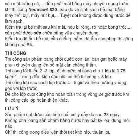
các mặt tường cũ,… đều phải mài bằng máy chuyên dụng trước
khi thi công
Neomax® 820
. Sau đó vệ sinh sạch bề mặt bằng
máy thổi bụi, máy hút bụi,... Tuyệt đối không được dùng nước để
làm sạch.
Kiểm tra lại bề mặt sau khi mài, nếu bị rỗng, rỗ hoặc bong tróc,...
cần phải được sửa chữa bằng vữa chuyên dụng.
Kiểm tra độ ẩm bề mặt cần chống thấm, độ ẩm cho phép thi công
không quá 8%.
THI CÔNG
Thi công sản phẩm bằng chổi quét, con lăn, bàn gạt hoặc máy
phun chuyên dụng lên bề mặt cần chống thấm.
Thi công tối thiểu 2 -3 lớp, định mức thi công cho 1 lớp là 0.75
2
kg/m
. Trong điều kiện đặc biệt có thể thi công > 3 lớp.
Thi công lớp sau cách lớp trước 4 - 5 giờ và theo hướng vuông
góc với lớp trước.
Để cho lớp cuối cùng khô hoàn toàn trong vòng 24 giờ trước khi
thi công các lớp hoàn thiện khác.
LƯU Ý
Sản phẩm đạt được các tính chất cơ lý đầy đủ sau 28 ngày.
Không pha loãng sản phẩm bằng nước hay bất kỳ loại dung môi
nào.
Chỉ thi công trong điều kiện thời tiết khô ráo, thuận lợi.