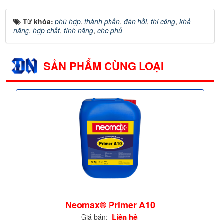
Từ khóa:
phù hợp
,
thành phần
,
đàn hồi
,
thi công
,
khả
năng
,
hợp chất
,
tính năng
,
che phủ
SẢN PHẨM CÙNG LOẠI
Neomax® Primer A10
Liên hệ
Giá bán: