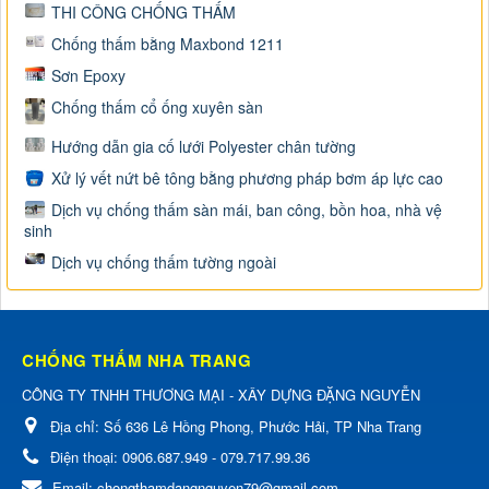
THI CÔNG CHỐNG THẤM
Chống thấm bằng Maxbond 1211
Sơn Epoxy
Chống thấm cổ ống xuyên sàn
Hướng dẫn gia cố lưới Polyester chân tường
Xử lý vết nứt bê tông bằng phương pháp bơm áp lực cao
Dịch vụ chống thấm sàn mái, ban công, bồn hoa, nhà vệ
sinh
Dịch vụ chống thấm tường ngoài
CHỐNG THẤM NHA TRANG
CÔNG TY TNHH THƯƠNG MẠI - XÂY DỰNG ĐẶNG NGUYỄN
Địa chỉ:
Số 636 Lê Hồng Phong, Phước Hải, TP Nha Trang
Điện thoại:
0906.687.949 - 079.717.99.36
Email:
chongthamdangnguyen79@gmail.com