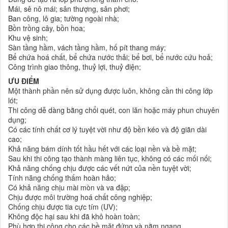
Mái, sê nô mái; sân thượng, sân phơi;
Ban công, lô gia; tường ngoài nhà;
Bồn trồng cây, bồn hoa;
Khu vệ sinh;
Sàn tầng hầm, vách tầng hầm, hố pít thang máy;
Bể chứa hoá chất, bể chứa nước thải; bể bơi, bể nước cứu hoả;
Công trình giao thông, thuỷ lợi, thuỷ điện;
ƯU ĐIỂM
Một thành phần nên sử dụng được luôn, không cần thi công lớp
lót;
Thi công dễ dàng bằng chổi quét, con lăn hoặc máy phun chuyên
dụng;
Có các tính chất cơ lý tuyệt vời như độ bền kéo và độ giãn dài
cao;
Khả năng bám dính tốt hầu hết với các loại nền và bề mặt;
Sau khi thi công tạo thành màng liên tục, không có các mối nối;
Khả năng chống chịu được các vết nứt của nền tuyệt vời;
Tính năng chống thấm hoàn hảo;
Có khả năng chịu mài mòn và va đập;
Chịu được môi trường hoá chất công nghiệp;
Chống chịu được tia cực tím (UV);
Không độc hại sau khi đã khô hoàn toàn;
Phù hợp thi công cho các bề mặt đứng và nằm ngang.