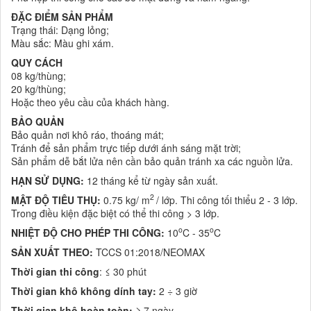
ĐẶC ĐIỂM SẢN PHẨM
Trạng thái: Dạng lỏng;
Màu sắc: Màu ghi xám.
QUY CÁCH
08 kg/thùng;
20 kg/thùng;
Hoặc theo yêu cầu của khách hàng.
BẢO QUẢN
Bảo quản nơi khô ráo, thoáng mát;
Tránh để sản phẩm trực tiếp dưới ánh sáng mặt trời;
Sản phẩm dễ bắt lửa nên cần bảo quản tránh xa các nguồn lửa.
HẠN SỬ DỤNG:
12 tháng kể từ ngày sản xuất.
2
MẬT ĐỘ TIÊU THỤ:
0.75 kg/ m
/ lớp. Thi công tối thiểu 2 - 3 lớp.
Trong điều kiện đặc biệt có thể thi công > 3 lớp.
o
o
NHIỆT ĐỘ CHO PHÉP THI CÔNG:
10
C - 35
C
SẢN XUẤT THEO:
TCCS 01:2018/NEOMAX
Thời gian thi công
: ≤ 30 phút
Thời gian khô không dính tay:
2 ÷
3 giờ
Thời gian khô hoàn toàn:
≥ 7 ngày