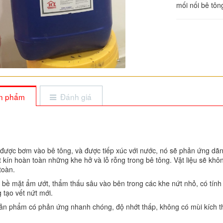
mối nối bê tô
sản phẩm
Đánh giá
ược bơm vào bê tông, và được tiếp xúc với nước, nó sẽ phản ứng dãn n
kín hoàn toàn những khe hở và lỗ rỗng trong bê tông. Vật liệu sẽ không
toàn.
n bề mặt ẩm ướt, thẩm thấu sâu vào bên trong các khe nứt nhỏ, có tính
 tạo vết nứt mới.
n phẩm có phản ứng nhanh chóng, độ nhớt thấp, không có mùi kích th