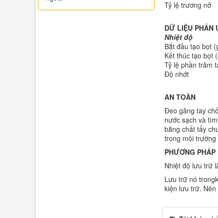
Tỷ lệ trương nở
DỮ LIỆU PHẢN 
Nhiệt độ
Bắt đầu tạo bọt (
Kết thúc tạo bọt (
Tỷ lệ phần trăm t
Độ nhớt
AN TOÀN
Đeo găng tay chố
nước sạch và tìm 
bằng chất tẩy ch
trong môi trường
PHƯƠNG PHÁP
Nhiệt độ lưu trữ
Lưu trữ nó trong
kiện lưu trữ. Nê