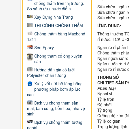
chống thấm trên thị trường.
Sửa chữa, ngăn rò 
So sánh ưu nhược điểm
Sửa chữa ngăn rò 
Xây Dựng Nha Trang
Sửa chữa, ngăn rò
THI CÔNG CHỐNG THẤM
ỨNG DỤNG:
Thông thường TCK
Chống thấm bằng Maxbond
rỉ nước. TCK-UF3
1211
Ngăn rò rỉ phần 
Sơn Epoxy
Chống thấm phần r
Chống thấm cổ ống xuyên
Ngăn ngừa sự rò r
sàn
Ngăn nước rò rỉ 
Ngăn rò rỉ nước 
Hướng dẫn gia cố lưới
Polyester chân tường
THÔNG SỐ
CHI TIẾT SẢN 
Xử lý vết nứt bê tông bằng
Phân loại
phương pháp bơm áp lực
Ngoại vi
cao
Tỷ lệ trộn
Dịch vụ chống thấm sàn
Độ nhớt
mái, ban công, bồn hoa, nhà vệ
Tỷ trọng
sinh
Cường độ kéo (
Tỷ lệ co giãn
Dịch vụ chống thấm tường
Trọng lượng tịnh
ngoài