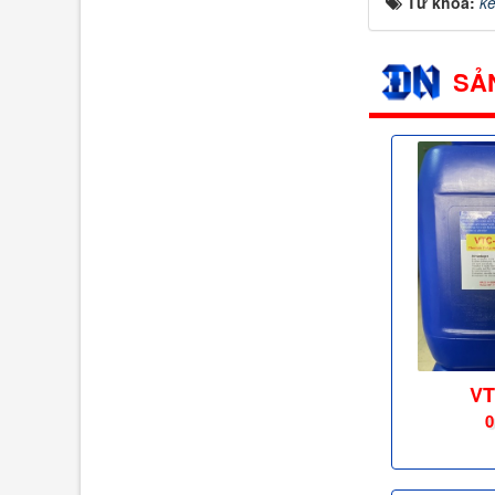
Từ khóa:
kế
SẢ
VT
0