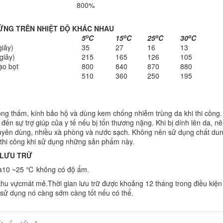
800%
ỨNG TRÊN NHIỆT ĐỘ KHÁC NHAU
o
o
o
o
5
C
15
C
25
C
30
C
giây)
35
27
16
13
giây)
215
165
126
105
ạo bọt
800
840
870
880
510
360
250
195
ng thấm, kính bảo hộ và dùng kem chống nhiễm trùng da khi thi công.
đến sự trợ giúp của y tế nếu bị tổn thương nặng. Khi bị dính lên da, nê
uyên dùng, nhiều xà phòng và nước sạch. Không nên sử dụng chất dun
 thi công khi sử dụng những sản phẩm này.
 LƯU TRỮ
 là10 ~25 ℃ không có độ ẩm.
khu vựcmát mẻ.Thời gian lưu trữ được khoảng 12 tháng trong điều kiện 
n sử dụng nó càng sớm càng tốt nếu có thể.