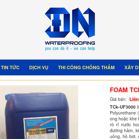
TIN TỨC
DỊCH VỤ
THI CÔNG CHỐNG THẤM
XÂY D
FOAM TC
Liên
Giá bán:
TCk-UF3000
l
Polyurethane 
ong hoặc khe h
rò rỉ nước h
đường hầm, kê
uống, hồ bơi, 