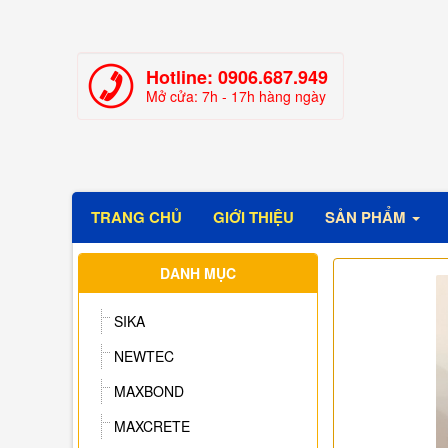
Hotline:
0906.687.949
Mở cửa: 7h - 17h hàng ngày
TRANG CHỦ
GIỚI THIỆU
SẢN PHẨM
DANH MỤC
SIKA
NEWTEC
MAXBOND
MAXCRETE