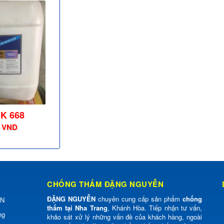
K 668
 VND
CHỐNG THẤM ĐẶNG NGUYỄN
ĐẶNG NGUYỄN
chuyên cung cấp sản phẩm
chống
ỄN
thấm tại Nha Trang
, Khánh Hòa. Tiếp nhận tư vấn,
ng
khảo sát xử lý những vấn đề của khách hàng, ngoài