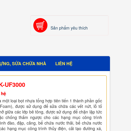
Sản phẩm yêu thích
ỰNG, SỬA CHỮA NHÀ
LIÊN HỆ
K-UF3000
 hệ
à một loại bọt nhựa tổng hợp tiên tiến 1 thành phần gốc
(Foam), được sử dụng để sửa chữa các vết nứt, lỗ tổ
ở giữa các lớp bê tông, được sử dụng để chặn lập tức
oặc chống thấm ngược cho các hạng mục công trình
nh đào, đập, cảng, bể chứa nước thải, bể chứa nước
các hạng mục công trình thủy điện, cải tạo đường xá,