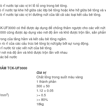
rỉ nước tại các vị trí lỗ tổ ong trong bê tông.
rỉ nước tại khe hở giữa các lớp bê tông hoặc khe hở giữa bê tông và v
 rỉ nước tại các vị trí đường nứt của tất cả các loại kết cấu bê tông.
-UF3000 có thể được áp dụng để chống thấm ngược cho các vết nứt v
000 cũng được áp dụng vào nơi độ ẩm và khô được trộn lẫn, sản phẩm
trong của tầng hầm và kết cấu bê tông ngầm.
ò rỉ của các cấu trúc bê tông bị nứt/gãy bởi sự rung động.
ỉ nước từ các vết nứt của bê tông.
ở nơi mà độ ẩm và khô được trộn lẫn với nhau
các bể nước
PHẨM TCK-UF3000
Giá trị
Chất lỏng trong suốt màu vàng
1 thành phần
300 ± 50
1.12 ± 0.05
2
N/mm
)
>= 0.5
>= 80%
18kg