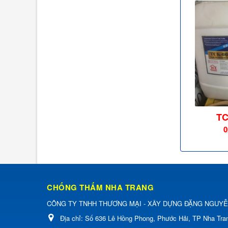
TC
0
CHỐNG THẤM NHA TRANG
CÔNG TY TNHH THƯƠNG MẠI - XÂY DỰNG ĐẶNG NGUY
Địa chỉ:
Số 636 Lê Hồng Phong, Phước Hải, TP Nha Tra