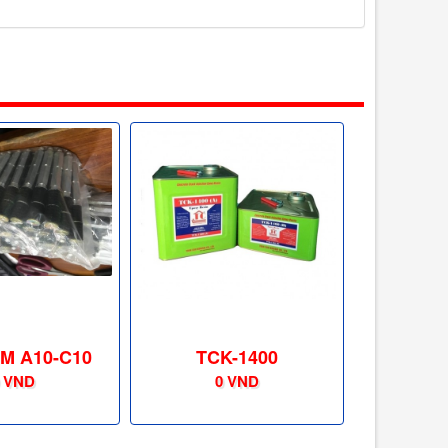
M A10-C10
TCK-1400
 VND
0 VND