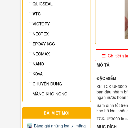
QUICSEAL
VTC
VICTORY
NEOTEX
EPOXY KCC
NEOMAX
Chi tiết 
NANO
MÔ TẢ
KOVA
ĐẶC ĐIỂM
CHUYÊN DỤNG
Khi TCK-UF3000 đ
ban đầu nhằm bít 
MÀNG KHÒ NÓNG
ngăn nước hoàn 
Bám dính tốt trê
khe hở lớn, không
BÀI VIẾT MỚI
TCK-UF3000 là sả
Bảng giá những loại xi măng
MỤC ĐÍCH