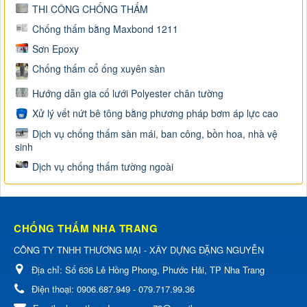
THI CÔNG CHỐNG THẤM
Chống thấm bằng Maxbond 1211
Sơn Epoxy
Chống thấm cổ ống xuyên sàn
Hướng dẫn gia cố lưới Polyester chân tường
Xử lý vết nứt bê tông bằng phương pháp bơm áp lực cao
Dịch vụ chống thấm sàn mái, ban công, bồn hoa, nhà vệ
sinh
Dịch vụ chống thấm tường ngoài
CHỐNG THẤM NHA TRANG
CÔNG TY TNHH THƯƠNG MẠI - XÂY DỰNG ĐẶNG NGUYỄN
Địa chỉ:
Số 636 Lê Hồng Phong, Phước Hải, TP Nha Trang
Điện thoại:
0906.687.949 - 079.717.99.36