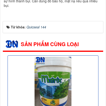
sự hình thành bụi. Cần dùng đồ bảo hộ, mặt nạ nếu quá nhiều
bụi.
Từ khóa:
Quicseal 144
SẢN PHẨM CÙNG LOẠI