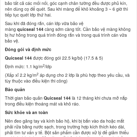
bảo tất cả các mối nối, góc cạnh chân tường đều được phủ kín,
nên dùng cọ để quét. Sau khi màng để khô khoảng 3 ~ 6 giờ thì
tiếp tục quét lớp thứ hai.
Sau khi đã đóng rắn, cán lớp vữa bảo vệ
màng
quicseal
144
càng sớm càng tốt. Cần bảo vệ màng không
bị hư hỏng trong quá trình đóng rắn và trong quá trình cán vữa
bảo vệ.
Đóng gói và định mức
Quicseal 144
được đóng gói 22.5 kg/bộ (17.5 & 5)
2
Định mức: 1.1 kg/m
/lớp
2
(Xấp xỉ 2.2 kg/m
áp dụng cho 2 lớp là phù hợp theo yêu cầu, và
tùy thuộc vào điều kiện thi công)
Bảo quản
Thời gian bảo quản
Quicseal 144
là 12 tháng khi chưa mở nắp
trong điều kiện thoáng mát và khô ráo.
Sức khỏe và an toàn
Nên đeo găng tay và kính bảo hộ, khi bị bắn vào da hoặc mắt
phải rửa bằng nước sạch, trong trường hợp kích thích kéo dài,
phải tìm tư vấn y tế. Bột sản phẩm cần được xử lý để giảm thiểu