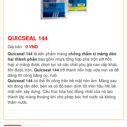
QUICSEAL 144
0 VND
Giá bán:
Quicseal 144
là sản phẩm màng
chống thấm xi măng dẻo
hai thành phần
bao gồm nhựa tổng hợp pha trộn với hỗn
hợp xi măng được chọn lọc và các chất phụ gia cao cấp khác.
Khi được trộn,
Quicseal 144
trở thành hỗn hợp vữa mịn và dễ
dàng thi công bằng cọ, rulô.
Quicseal 144
có thể thi công trên bề mặt nền ẩm. Màng sau
khi đóng rắn dẻo, bền và có độ bám dính tốt trên hầu hết bề
mặt nền xây dựng. Cấu trúc hóa học đồng nhất của nó tạo
thành lớp màng thoáng khí cho phép bốc hơi nước và không
thấm nước.