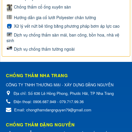
Chống thấm cổ ống xuyên sàn
Hướng dẫn gia cố lưới Polyester chân tường
Xử lý vết nứt bê tông bằng phương pháp bơm áp lực cao
Dịch vụ chống thấm sàn mái, ban công, bồn hoa, nhà vệ
sinh
Dịch vụ chống thấm tường ngoài
CHỐNG THẤM NHA TRANG
CÔNG TY TNHH THƯƠNG MẠI - XÂY DỰNG ĐẶNG NGUYỄN
Địa chỉ:
Số 636 Lê Hồng Phong, Phước Hải, TP Nha Trang
Điện thoại:
0906.687.949 - 079.717.99.36
Email:
chongthamdangnguyen79@gmail.com
CHỐNG THẤM ĐẶNG NGUYỄN