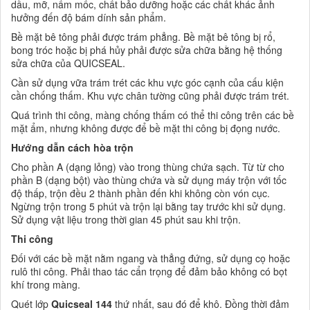
dầu, mỡ, nấm mốc, chất bảo dưỡng hoặc các chất khác ảnh
hưởng đến độ bám dính sản phẩm.
Bề mặt bê tông phải được trám phẳng. Bề mặt bê tông bị rổ,
bong tróc hoặc bị phá hủy phải được sửa chữa bằng hệ thống
sửa chữa của QUICSEAL.
Cần sử dụng vữa trám trét các khu vực góc cạnh của cấu kiện
cần chống thấm. Khu vực chân tường cũng phải được trám trét.
Quá trình thi công, màng chống thấm có thể thi công trên các bề
mặt ẩm, nhưng không được để bề mặt thi công bị đọng nước.
Hướng dẫn cách hòa trộn
Cho phần A (dạng lỏng) vào trong thùng chứa sạch. Từ từ cho
phần B (dạng bột) vào thùng chứa và sử dụng máy trộn với tốc
độ thấp, trộn đều 2 thành phần đến khi không còn vón cục.
Ngừng trộn trong 5 phút và trộn lại bằng tay trước khi sử dụng.
Sử dụng vật liệu trong thời gian 45 phút sau khi trộn.
Thi công
Đối với các bề mặt nằm ngang và thẳng đứng, sử dụng cọ hoặc
rulô thi công. Phải thao tác cẩn trọng để đảm bảo không có bọt
khí trong màng.
Quét lớp
Quicseal 144
thứ nhất, sau đó để khô. Đồng thời đảm