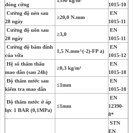
1390 kg/m
đóng cứng
1015-10
Cường độ nén sau
EN
≥20,0 N.mm
28 ngày
1015-11
Cường độ uốn sau
EN
≥3,0
28 ngày
1015-11
Cường độ bám dính
EN
1,5 N.mm^(-2)-FP a)
của vữa
1015-12
Hệ số thẩm thấu
EN
≥0,3 kg/m²
mao dẫn (sau 24h)
1015-18
Độ thấm nước sau
EN
≤1mm
kiểm tra mao dẫn
1015-18
EN
Độ thấm nước ở áp
≤1mm
12390-
lực 1 BAR (0,1MPa)
8*
STN
EN