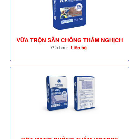
VỮA TRỘN SẴN CHỐNG THẤM NGHỊCH
VICTORY...
Liên hệ
Giá bán: