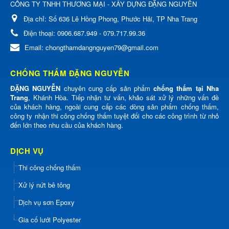
CÔNG TY TNHH THƯƠNG MẠI - XÂY DỰNG ĐẶNG NGUYỄN
Địa chỉ:
Số 636 Lê Hồng Phong, Phước Hải, TP Nha Trang
Điện thoại:
0906.687.949 - 079.717.99.36
Email:
chongthamdangnguyen79@gmail.com
CHỐNG THẤM ĐẶNG NGUYỄN
ĐẶNG NGUYỄN
chuyên cung cấp sản phẩm
chống thấm tại Nha
Trang
, Khánh Hòa. Tiếp nhận tư vấn, khảo sát xử lý những vấn đề
của khách hàng, ngoài cung cấp các dòng sản phẩm chống thấm,
công ty nhận thi công chống thấm tuyệt đối cho các công trình từ nhỏ
đến lớn theo nhu cầu của khách hàng.
DỊCH VỤ
Thi công chống thấm
Xử lý nứt bê tông
Dịch vụ sơn Epoxy
Gia cố lưới Polyester