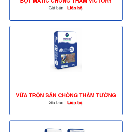
BỘT MATIC CHỐNG THẤM VICTORY
SKIM COAT -...
Liên hệ
Giá bán:
VỮA TRỘN SẴN CHỐNG THẤM TƯỜNG
GẠCH BLOCK...
Liên hệ
Giá bán: