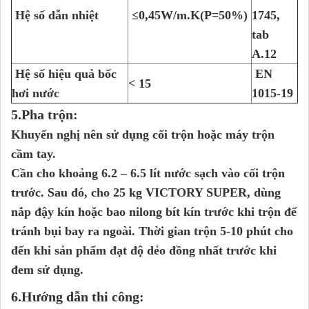
Hệ số dẫn nhiệt
≤0,45W/m.K(P=50%)
1745,
tab
A.12
Hệ số hiệu quả bốc
EN
< 15
hơi nước
1015-19
5.
P
ha trộn:
Khuyến nghị nên sử dụng cối trộn hoặc máy trộn
cầm tay.
Cần cho khoảng 6.2 – 6.5 lít nước sạch vào cối trộn
trước. Sau đó, cho 25 kg
VICTORY SUPER,
dùng
nắp đậy kín hoặc bao nilong bít kín trước khi trộn để
tránh bụi bay ra ngoài. Thời gian trộn 5-10 phút cho
đến khi sản phẩm đạt độ dẻo đồng nhất trước khi
đem sử dụng.
6.Hướng dẫn thi công: