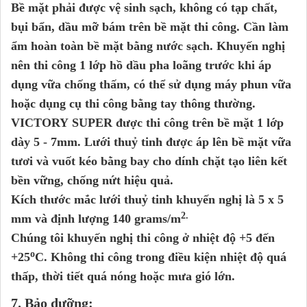
Bề mặt phải được vệ sinh sạch, không có tạp chất,
bụi bẩn, dầu mỡ bám trên bề mặt thi công. Cần làm
ẩm hoàn toàn bề mặt bằng nước sạch. Khuyến nghị
nên thi công 1 lớp hồ dầu pha loãng trước khi áp
dụng vữa chống thấm, có thể sử dụng máy phun vữa
hoặc dụng cụ thi công bằng tay thông thường.
VICTORY
SUPER
được thi công trên bề mặt 1 lớp
dày 5 - 7mm. Lưới thuỷ tinh được áp lên bề mặt vữa
tươi và vuốt kéo bằng bay cho dính chặt tạo liên kết
bền vững, chống nứt hiệu quả.
Kích thước mắc lưới thuỷ tinh khuyến nghị là 5 x 5
2.
mm và định lượng 140 grams/m
Chúng tôi khuyến nghị thi công ở nhiệt độ +5 đến
o
+25
C. Không thi công trong điều kiện nhiệt độ quá
thấp, thời tiết quá nóng hoặc mưa gió lớn. ­­­
7. Bảo dưỡng: