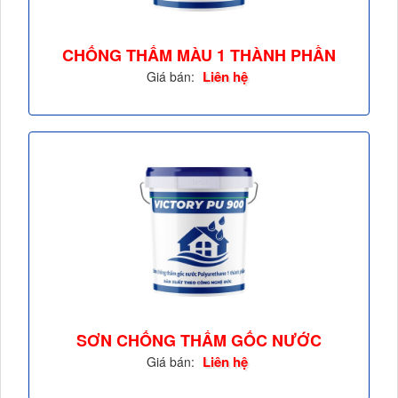
CHỐNG THẤM MÀU 1 THÀNH PHẦN
ACRYLIC...
Liên hệ
Giá bán:
SƠN CHỐNG THẤM GỐC NƯỚC
POLYURETHANE 1...
Liên hệ
Giá bán: