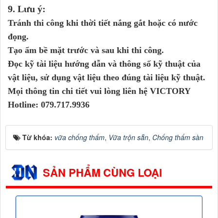
9. Lưu ý:
Tránh thi công khi thời tiết nắng gắt hoặc có nước
đọng.
Tạo ẩm bề mặt trước và sau khi thi công.
Đọc kỹ tài liệu hướng dẫn và thông số kỹ thuật của
vật liệu, sử dụng vật liệu theo đúng tài liệu kỹ thuật.
Mọi thông tin chi tiết vui lòng liên hệ
VICTORY
Hotline: 079.717.9936
Từ khóa:
vữa chống thấm
,
Vữa trộn sẵn
,
Chống thấm sàn
SẢN PHẨM CÙNG LOẠI