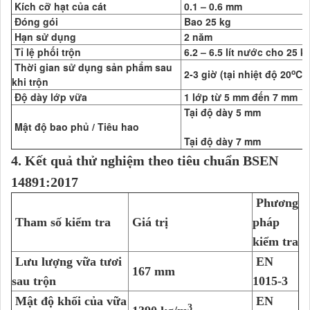
Kích cỡ hạt của cát
0.1 – 0.6 mm
Đóng gói
Bao 25 kg
Hạn sử dụng
2 năm
Tỉ lệ phối trộn
6.2 – 6.5 lít nước cho 25 k
Thời gian sử dụng sản phẩm sau
o
2-3 giờ (tại nhiệt độ 20
C)
khi trộn
Độ dày lớp vữa
1 lớp từ 5 mm đến 7 mm
Tại độ dày 5 m
Mật độ bao phủ / Tiêu hao
Tại độ dày 7 m
4. Kết quả thử nghiệm theo tiêu chuẩn BSEN
14891:2017
Phương
Tham số kiểm tra
Giá trị
pháp
kiểm tra
Lưu lượng vữa tươi
EN
167 mm
sau trộn
1015-3
Mật độ khối của vữa
EN
3