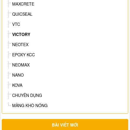
MAXCRETE
QUICSEAL
VTC
VICTORY
NEOTEX
EPOXY KCC
NEOMAX
NANO
KOVA
CHUYÊN DỤNG
MÀNG KHÒ NÓNG
BÀI VIẾT MỚI