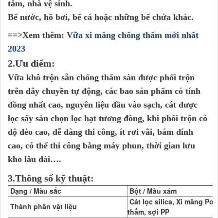
tắm, nhà vệ sinh.
Bể nước, hồ bơi, bể cá hoặc những bể chứa khác.
==>Xem thêm:
Vữa xi măng chống thấm mới nhất
2023
2.Ưu điểm:
Vữa khô trộn sẵn chống thấm sàn được phối trộn
trên dây chuyền tự động, các bao sản phẩm có tính
đồng nhất cao, nguyên liệu đầu vào sạch, cát được
lọc sấy sàn chọn lọc hạt tương đồng, khi phối trộn có
dộ dẻo cao, dễ dàng thi công, ít rơi vãi, bám dính
cao, có thể thi công bằng máy phun, thời gian lưu
kho lâu dài….
3.
T
hông số kỹ thuật:
Dạng / Màu sắc
Bột / Màu xám
Cát lọc silica, Xi măng Por
Thành phần vật liệu
thấm, sợi PP