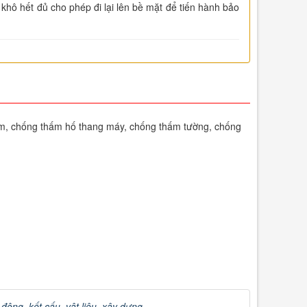
 khô hết đủ cho phép đi lại lên bề mặt để tiến hành bảo
m, chống thấm hố thang máy, chống thấm tường, chống
 động
,
kết cấu
,
vật liệu
,
xây dựng