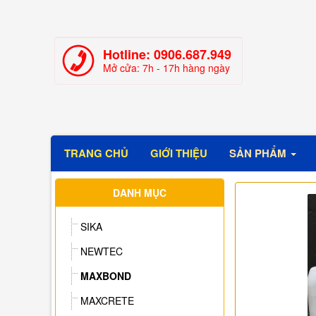
Hotline:
0906.687.949
Mở cửa: 7h - 17h hàng ngày
TRANG CHỦ
GIỚI THIỆU
SẢN PHẨM
DANH MỤC
SIKA
NEWTEC
MAXBOND
MAXCRETE