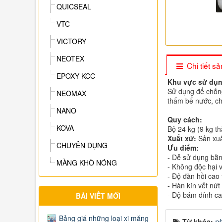
QUICSEAL
VTC
VICTORY
NEOTEX
Chi tiết 
EPOXY KCC
Khu vực sử dụn
Sử dụng để chống
NEOMAX
thấm bể nước, ch
NANO
Quy cách:
KOVA
Bộ 24 kg (9 kg t
Xuất xứ:
Sản xuấ
CHUYÊN DỤNG
Ưu điểm:
- Dễ sử dụng bằn
MÀNG KHÒ NÓNG
- Không độc hại 
- Độ đàn hồi cao
- Hàn kín vết nứ
- Độ bám dính cao
BÀI VIẾT MỚI
Bảng giá những loại xi măng
Từ khóa:
p