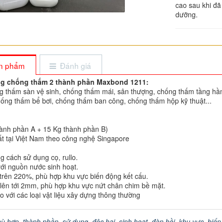
cao sau khi đã
dưỡng.
sản phẩm
Đánh giá
g chống thấm 2 thành phần Maxbond 1211:
 thấm sàn vệ sinh, chống thấm mái, sân thượng, chống thấm tầng hầ
ống thấm bể bơi, chống thấm ban công, chống thấm hộp kỹ thuật...
hành phần A + 15 Kg thành phần B)
t tại Việt Nam theo công nghệ Singapore
g cách sử dụng cọ, rullo.
với nguồn nước sinh hoạt.
 trên 220%, phù hợp khu vực biến động kết cấu.
t lên tới 2mm, phù hợp khu vực nứt chân chim bề mặt.
 với các loại vật liệu xây dựng thông thường
hù hợp
,
thành phần
,
sử dụng
,
độc hại
,
sinh hoạt
,
đàn hồi
,
khu vực
,
biến