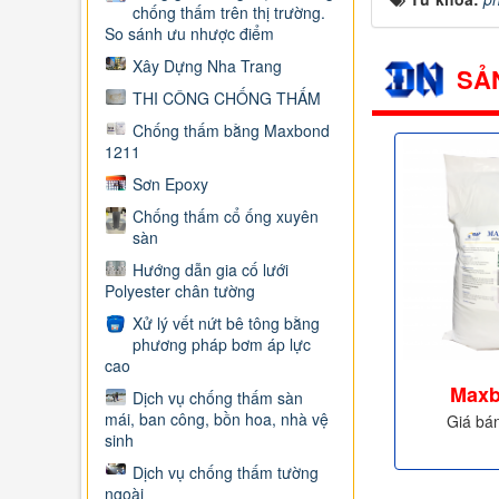
chống thấm trên thị trường.
So sánh ưu nhược điểm
Xây Dựng Nha Trang
SẢ
THI CÔNG CHỐNG THẤM
Chống thấm bằng Maxbond
1211
Sơn Epoxy
Chống thấm cổ ống xuyên
sàn
Hướng dẫn gia cố lưới
Polyester chân tường
Xử lý vết nứt bê tông bằng
phương pháp bơm áp lực
cao
Maxb
Dịch vụ chống thấm sàn
mái, ban công, bồn hoa, nhà vệ
Giá bá
sinh
Dịch vụ chống thấm tường
ngoài