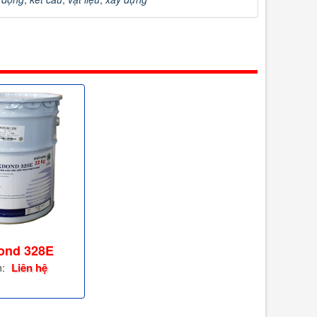
ond 328E
Liên hệ
n: