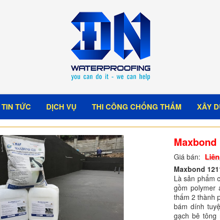
TIN TỨC
DỊCH VỤ
THI CÔNG CHỐNG THẤM
XÂY D
Maxbond 
Liên
Giá bán:
Maxbond 121
Là sản phẩm c
gồm polymer a
thấm 2 thành 
bám dính tuyệ
gạch bê tông 