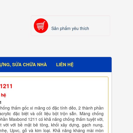
Sản phẩm yêu thích
ỰNG, SỬA CHỮA NHÀ
LIÊN HỆ
1211
 hệ
1
hống thấm gốc xi măng có đặc tính dẻo, 2 thành phần
crylic đặc biệt và cốt liệu bột trộn sẵn. Màng chống
phần Maxbond 1211 có khả năng chống thấm tuyệt vời,
t vời với bề mặt bê tông, khối xây dựng, gạch nung,
nhẹ, Upvc, gỗ và kim loại. Khả năng kháng mài mòn